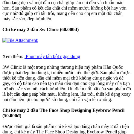
đầu dạng dẹp và một đầu cọ chải giúp tán chì đều và chuẩn màu
hơn. Sản phẩm có kết cấu chất chì mềm mượt, không bột hay vón
cục nhờ đó giúp chì lâu trôi, mang đến cho chị em một đôi chân
mày sắc sảo, đẹp tự nhiên.
Chì kẻ mày 2 đầu 3w
Clinic
(60
.000đ)
Xem thêm:
Phun mày tán bột ngọc dung
3W Clinic là một trong những thương hiệu mỹ phẩm Hàn Quốc
được phái đẹp tin dùng tại nhiều nước trên thế giới. Sản phẩm được
thiết kế tiện dụng, đầu chì mềm mại chứ không cứng ngắc và dễ
gãy, có độ bám cao nên tạo màu đều đặn cho cặp lông mày của bạn
trở nên sắc sảo một cách tự nhiên. Ưu điểm nổi bật của sản phẩm đó
là kết cấu dạng sáp bền màu, không lem, lâu trôi, thiết kế dạng xoay
hai đầu tiện lợi cho người sử dụng, chỉ cần vặn lên xuống.
Chì kẻ mày 2 đầu The Face Shop Designing Eyebrow Pencil
(50
.000đ)
Được đánh giá là sản phẩm chì kẻ và tạo dáng chân mày 2 đầu tiện
dụng, chì kẻ mày The Face Shop Designing Eyebrow Pencil giúp