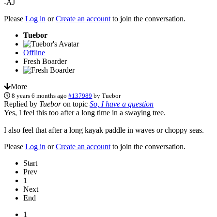
-AJ
Please
Log in
or
Create an account
to join the conversation.
Tuebor
Offline
Fresh Boarder
More
8 years 6 months ago
#137989
by
Tuebor
Replied by
Tuebor
on topic
So, I have a question
Yes, I feel this too after a long time in a swaying tree.
I also feel that after a long kayak paddle in waves or choppy seas.
Please
Log in
or
Create an account
to join the conversation.
Start
Prev
1
Next
End
1