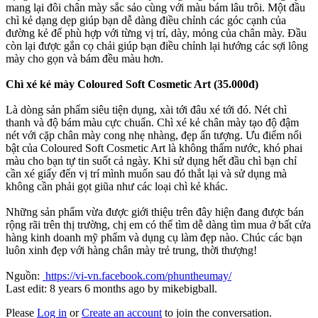
mang lại đôi chân mày sắc sảo cùng với màu bám lâu trôi. Một đầu
chì kẻ dạng dẹp giúp bạn dễ dàng điều chỉnh các góc cạnh của
đường kẻ để phù hợp với từng vị trí, dày, mỏng của chân mày. Đầu
còn lại được gắn cọ chải giúp bạn điều chỉnh lại hướng các sợi lông
mày cho gọn và bám đều màu hơn.
Chì xé kẻ mày Coloured Soft Cosmetic Art
(35
.000đ)
Là dòng sản phẩm siêu tiện dụng, xài tới đâu xé tới đó. Nét chì
thanh và độ bám màu cực chuẩn. Chì xé kẻ chân mày tạo độ đậm
nét với cặp chân mày cong nhẹ nhàng, đẹp ấn tượng. Ưu điểm nổi
bật của Coloured Soft Cosmetic Art là không thấm nước, khó phai
màu cho bạn tự tin suốt cả ngày. Khi sử dụng hết đầu chì bạn chỉ
cần xé giấy đến vị trí mình muốn sau đó thắt lại và sử dụng mà
không cần phải gọt giũa như các loại chì kẻ khác.
Những sản phẩm vừa được giới thiệu trên đây hiện đang được bán
rộng rãi trên thị trường, chị em có thể tìm dễ dàng tìm mua ở bất cửa
hàng kinh doanh mỹ phẩm và dụng cụ làm đẹp nào. Chúc các bạn
luôn xinh đẹp với hàng chân mày trẻ trung, thời thượng!
Nguồn:
https://vi-vn.facebook.com/phuntheumay/
Last edit: 8 years 6 months ago by
mikebigball
.
Please
Log in
or
Create an account
to join the conversation.