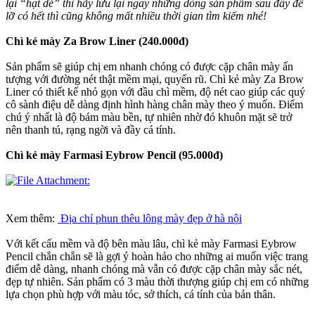
lại “hạt dẻ” thì hãy lưu lại ngay những dòng sản phẩm sau đây để
lỡ có hết thì cũng không mất nhiều
thời gian tìm kiếm nhé!
Chì kẻ mày Za Brow Liner (240.000đ)
Sản phẩm sẽ giúp chị em nhanh chóng có được cặp chân mày ấn
tượng với đường nét thật mềm mại, quyến rũ. Chì kẻ mày Za Brow
Liner có thiết kế nhỏ gọn với đầu chì mềm, độ nét cao giúp các quý
cô sành điệu dễ dàng định hình hàng chân mày theo ý muốn. Điểm
chú ý nhất là độ bám màu bền, tự nhiên nhờ đó khuôn mặt sẽ trở
nên thanh tú, rạng ngời và đầy cá tính.
Chì kẻ mày Farmasi Eybrow Pencil (95.000đ)
Xem thêm:
Địa chỉ phun thêu lông mày đẹp ở hà nội
Với kết cấu mềm và độ bên màu lâu, chì kẻ mày Farmasi Eybrow
Pencil chắn chắn sẽ là gợi ý hoàn hảo cho những ai muốn việc trang
điểm dễ dàng, nhanh chóng mà vẫn có được cặp chân mày sắc nét,
đẹp tự nhiên. Sản phẩm có 3 màu thời thượng giúp chị em có những
lựa chọn phù hợp với màu tóc, sở thích, cá tính của bản thân.