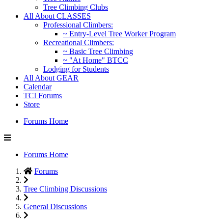
Tree Climbing Clubs
All About CLASSES
Professional Climbers:
~ Entry-Level Tree Worker Program
Recreational Climbers:
~ Basic Tree Climbing
~ "At Home" BTCC
Lodging for Students
All About GEAR
Calendar
TCI Forums
Store
Forums Home
Forums Home
Forums
Tree Climbing Discussions
General Discussions