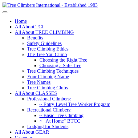
Home
All About TCI
All About TREE CLIMBING
Benefits
Safety Guidelines
Tree Climbing Ethics
The Tree You Climb
Choosing the Right Tree
Choosing a Safe Tree
Tree Climbing Techniques
Your Climbing Name
Tree Names
Tree Climbing Clubs
All About CLASSES
Professional Climbers:
~ Entry-Level Tree Worker Program
Recreational Climbers:
~ Basic Tree Climbing
~ "At Home" BTCC
Lodging for Students
All About GEAR
Calendar