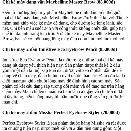
Chì kẻ mày dạng vặn Maybelline Master Brow (88.000đ)
Đến từ thương hiệu mỹ phẩm Maybelline đình đám trên thế giới,
loại chì kẻ mày dạng vặn Maybelline Brow được thiết kế với đầu kẻ
mềm mại giúp việc kẻ mày dễ dàng, cho đường kẻ long lanh, sắc
nét. Chì bền màu suốt 24h với công thức không chứa dầu giúp hạn
chế tối đa tình trạng lem trôi. Với chì kẻ mày Maybelline Master
Brow, bạn sẽ có một hàng lông mày đẹp cuốn hút mọi lúc mọi nơi.
Chì kẻ mày 2 đầu Innisfree Eco Eyebrow Pencil
(85
.000đ)
Innisfree Eco Eyebrow Pencil là một trong những loại chì kẻ mày
đang rất được yêu thích hiện nay. Sản phẩm được thiết kế 2 đầu
gồm: một đầu là ruột sáp khá dài, được vát xéo ở phần đầu để dễ
dàng vẽ chân mày, đầu chì hình oval rất dễ thao tác. Đầu còn lại là
chổi mascara giúp chuốt lông mày để định hình các sợi mày. Sản
phẩm có kết cấu dạng sáp tương đối mềm và dễ thao tác trên hàng
chân mày. Màu chì lên chuẩn và bám lâu cả ngày và chỉ trôi đi khi
bị tẩy trang, nếu chẳng may bị thấm nước nhẹ cũng vẫn giữ được
màu chì.
Chì kẻ mày 2 đầu Missha Perfect Eyebrow Styler
(70
.000đ)
Perfect Eyebrow Styler là sản phẩm thuộc hãng Missha và rất được
ưa chuộng hiện nay, được thiết kế với 2 đầu tiện dụng gồm: Một