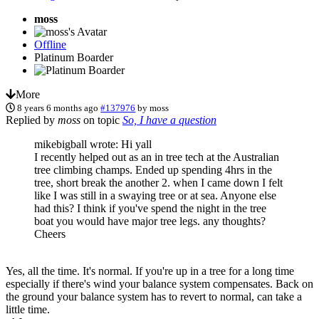
moss
Offline
Platinum Boarder
More
8 years 6 months ago
#137976
by
moss
Replied by
moss
on topic
So, I have a question
mikebigball wrote: Hi yall
I recently helped out as an in tree tech at the Australian
tree climbing champs. Ended up spending 4hrs in the
tree, short break the another 2. when I came down I felt
like I was still in a swaying tree or at sea. Anyone else
had this? I think if you've spend the night in the tree
boat you would have major tree legs. any thoughts?
Cheers
Yes, all the time. It's normal. If you're up in a tree for a long time
especially if there's wind your balance system compensates. Back on
the ground your balance system has to revert to normal, can take a
little time.