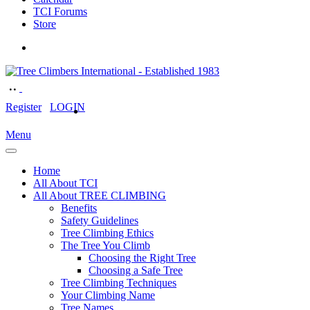
TCI Forums
Store
Register
LOGIN
Menu
Home
All About TCI
All About TREE CLIMBING
Benefits
Safety Guidelines
Tree Climbing Ethics
The Tree You Climb
Choosing the Right Tree
Choosing a Safe Tree
Tree Climbing Techniques
Your Climbing Name
Tree Names